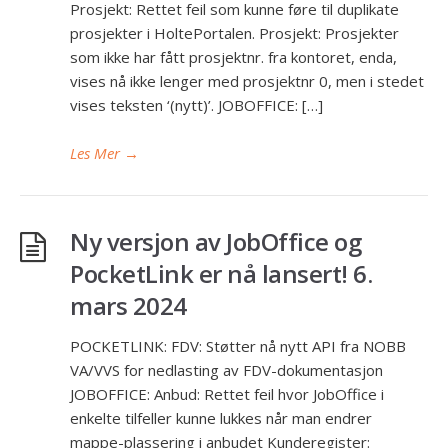
Prosjekt: Rettet feil som kunne føre til duplikate
prosjekter i HoltePortalen. Prosjekt: Prosjekter
som ikke har fått prosjektnr. fra kontoret, enda,
vises nå ikke lenger med prosjektnr 0, men i stedet
vises teksten ‘(nytt)’. JOBOFFICE: […]
Les Mer
→
Ny versjon av JobOffice og
PocketLink er nå lansert! 6.
mars 2024
POCKETLINK: FDV: Støtter nå nytt API fra NOBB
VA/VVS for nedlasting av FDV-dokumentasjon
JOBOFFICE: Anbud: Rettet feil hvor JobOffice i
enkelte tilfeller kunne lukkes når man endrer
mappe-plassering i anbudet Kunderegister: