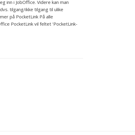
g inn i JobOffice. Videre kan man
s. tilgang/ikke tilgang til ulike
mer på PocketLink På alle
ice PocketLink vil feltet ‘PocketLink-