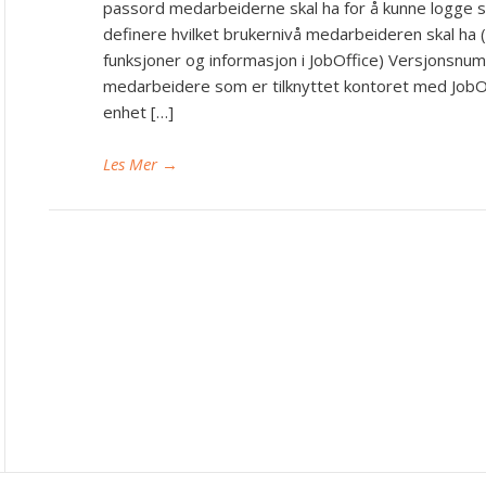
passord medarbeiderne skal ha for å kunne logge se
definere hvilket brukernivå medarbeideren skal ha (dv
funksjoner og informasjon i JobOffice) Versjonsnum
medarbeidere som er tilknyttet kontoret med JobOff
enhet […]
Les Mer
→