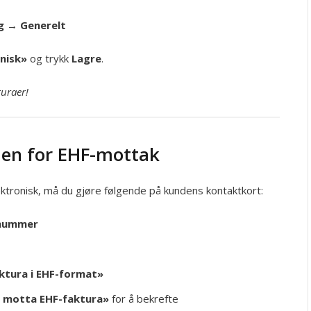
ng → Generelt
nisk»
og trykk
Lagre
.
turaer!
den for EHF-mottak
ektronisk, må du gjøre følgende på kundens kontaktkort:
snummer
ktura i EHF-format»
 motta EHF-faktura»
for å bekrefte