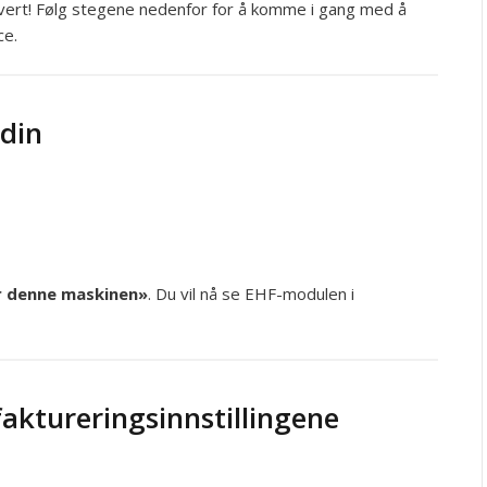
ivert! Følg stegene nedenfor for å komme i gang med å
ce.
 din
or denne maskinen»
. Du vil nå se EHF-modulen i
faktureringsinnstillingene