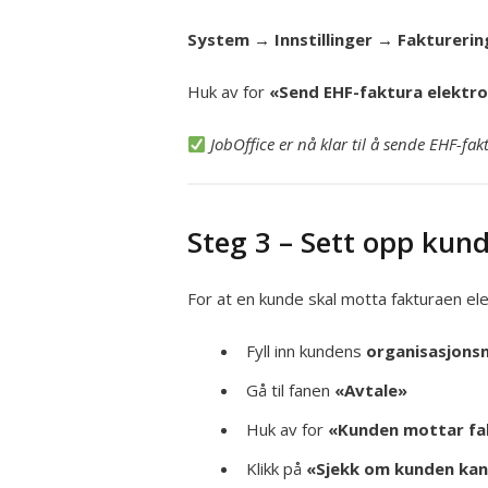
System → Innstillinger → Faktureri
Huk av for
«Send EHF-faktura elektro
JobOffice er nå klar til å sende EHF-fak
Steg 3 – Sett opp kun
For at en kunde skal motta fakturaen el
Fyll inn kundens
organisasjon
Gå til fanen
«Avtale»
Huk av for
«Kunden mottar fa
Klikk på
«Sjekk om kunden kan