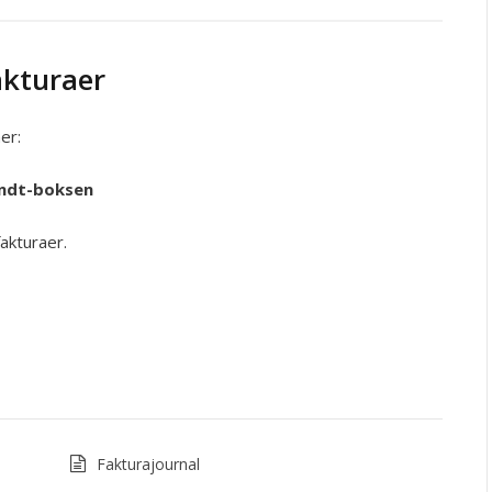
akturaer
er:
endt-boksen
akturaer.
Fakturajournal