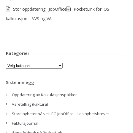
Stor oppdatering i JobOffice
PocketLink for iOS
kalkulasjon – VVS og VA
Kategorier
Kategorier
Siste innlegg
Oppdatering av Kalkulasjonspakker
Varetelling (Faktura)
Store nyheter på vei i EG JobOffice – Les nyhetsbrevet
Fakturajournal
Åpne forbruk på PocketLink