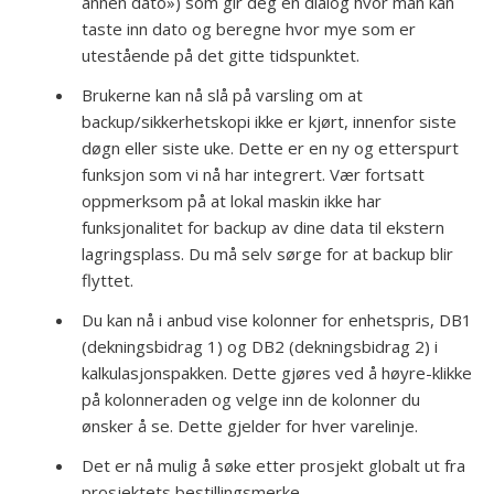
annen dato») som gir deg en dialog hvor man kan
taste inn dato og beregne hvor mye som er
utestående på det gitte tidspunktet.
Brukerne kan nå slå på varsling om at
backup/sikkerhetskopi ikke er kjørt, innenfor siste
døgn eller siste uke. Dette er en ny og etterspurt
funksjon som vi nå har integrert. Vær fortsatt
oppmerksom på at lokal maskin ikke har
funksjonalitet for backup av dine data til ekstern
lagringsplass. Du må selv sørge for at backup blir
flyttet.
Du kan nå i anbud vise kolonner for enhetspris, DB1
(dekningsbidrag 1) og DB2 (dekningsbidrag 2) i
kalkulasjonspakken. Dette gjøres ved å høyre-klikke
på kolonneraden og velge inn de kolonner du
ønsker å se. Dette gjelder for hver varelinje.
Det er nå mulig å søke etter prosjekt globalt ut fra
prosjektets bestillingsmerke.