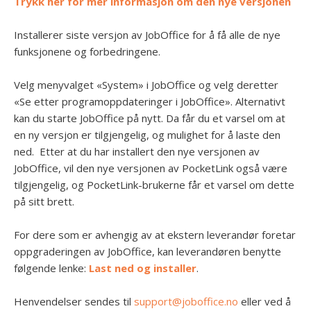
Trykk her for mer informasjon om den nye versjonen
Installerer siste versjon av JobOffice for å få alle de nye
funksjonene og forbedringene.
Velg menyvalget «System» i JobOffice og velg deretter
«Se etter programoppdateringer i JobOffice». Alternativt
kan du starte JobOffice på nytt. Da får du et varsel om at
en ny versjon er tilgjengelig, og mulighet for å laste den
ned. Etter at du har installert den nye versjonen av
JobOffice, vil den nye versjonen av PocketLink også være
tilgjengelig, og PocketLink-brukerne får et varsel om dette
på sitt brett.
For dere som er avhengig av at ekstern leverandør foretar
oppgraderingen av JobOffice, kan leverandøren benytte
følgende lenke:
Last ned og installer
.
Henvendelser sendes til
support@joboffice.no
eller ved å